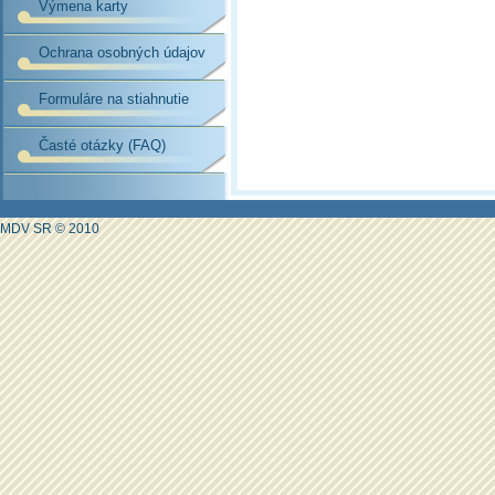
Výmena karty
Ochrana osobných údajov
Formuláre na stiahnutie
Časté otázky (FAQ)
MDV SR © 2010