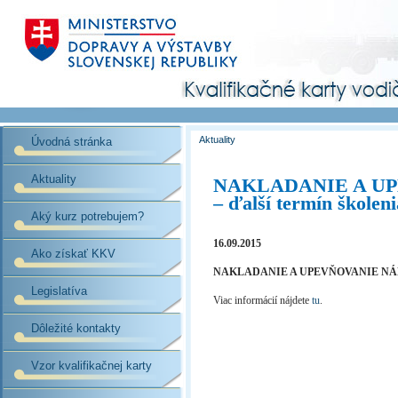
Aktuality
Úvodná stránka
Aktuality
NAKLADANIE A U
– ďalší termín školeni
Aký kurz potrebujem?
16.09.2015
Ako získať KKV
NAKLADANIE A UPEVŇOVANIE NÁKLA
Legislatíva
Viac informácií nájdete
tu
.
Dôležité kontakty
Vzor kvalifikačnej karty