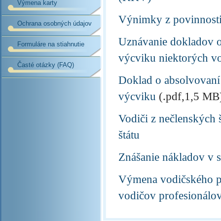
Výmena karty
Výnimky z povinnosti
Ochrana osobných údajov
Uznávanie dokladov o 
Formuláre na stiahnutie
výcviku niektorých v
Časté otázky (FAQ)
Doklad o absolvovaní 
výcviku
(.pdf,1,5 MB
Vodiči z nečlenských 
štátu
Znášanie nákladov v s
Výmena vodičského pr
vodičov profesionálo