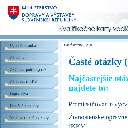
Časté otázky (FAQ)
Úvodná stránka
Aktuality
Časté otázky 
Aký kurz potrebujem?
Najčastejšie ot
Ako získať KKV
nájdete tu:
Legislatíva
Premiestňovanie výcv
Dôležité kontakty
Živnostenské oprávnen
Vzor kvalifikačnej karty
(KKV)