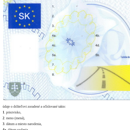
údaje o držiteľovi zoradené a očíslované takto:
1
. priezvisko,
2
. meno (mená),
3
. dátum a miesto narodenia,
4a
. dátum vydania,