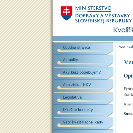
Vzor kval
Úvodná stránka
Aktuality
Vzo
Aký kurz potrebujem?
Opi
Ako získať KKV
Fyzick
charak
Legislatíva
Kvalif
Dôležité kontakty
Stran
Vzor kvalifikačnej karty