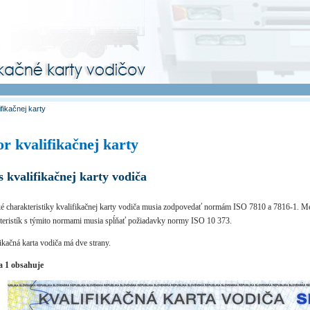
ifikačnej karty
r kvalifikačnej karty
s kvalifikačnej karty vodiča
é charakteristiky kvalifikačnej karty vodiča musia zodpovedať normám ISO 7810 a 7816-1. 
teristík s týmito normami musia spĺňať požiadavky normy ISO 10 373.
ikačná karta vodiča má dve strany.
a 1 obsahuje