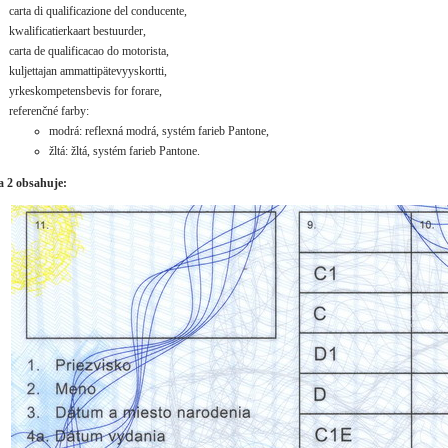
carta di qualificazione del conducente,
kwalificatierkaart bestuurder,
carta de qualificacao do motorista,
kuljettajan ammattipätevyyskortti,
yrkeskompetensbevis for forare,
referenčné farby:
modrá: reflexná modrá, systém farieb Pantone,
žltá: žltá, systém farieb Pantone.
a 2 obsahuje: