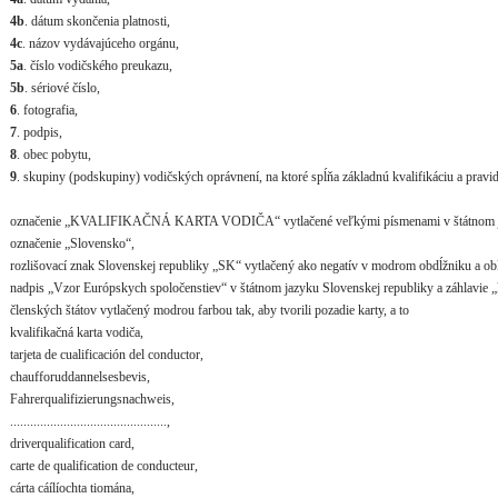
4b
. dátum skončenia platnosti,
4c
. názov vydávajúceho orgánu,
5a
. číslo vodičského preukazu,
5b
. sériové číslo,
6
. fotografia,
7
. podpis,
8
. obec pobytu,
9
. skupiny (podskupiny) vodičských oprávnení, na ktoré spĺňa základnú kvalifikáciu a pravi
označenie „KVALIFIKAČNÁ KARTA VODIČA“ vytlačené veľkými písmenami v štátnom jaz
označenie „Slovensko“,
rozlišovací znak Slovenskej republiky „SK“ vytlačený ako negatív v modrom obdĺžniku a ob
nadpis „Vzor Európskych spoločenstiev“ v štátnom jazyku Slovenskej republiky a záhlavie „k
členských štátov vytlačený modrou farbou tak, aby tvorili pozadie karty, a to
kvalifikačná karta vodiča,
tarjeta de cualificación del conductor,
chaufforuddannelsesbevis,
Fahrerqualifizierungsnachweis,
...............................................,
driverqualification card,
carte de qualification de conducteur,
cárta cáílíochta tiomána,