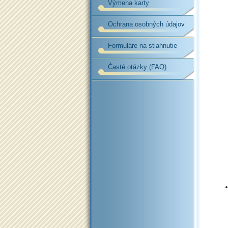
Výmena karty
Ochrana osobných údajov
Formuláre na stiahnutie
Časté otázky (FAQ)