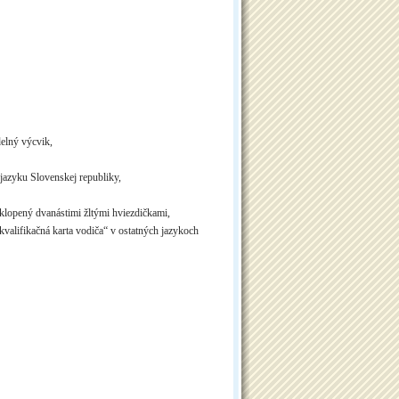
delný výcvik,
yku Slovenskej republiky,
klopený dvanástimi žltými hviezdičkami,
valifikačná karta vodiča“ v ostatných jazykoch