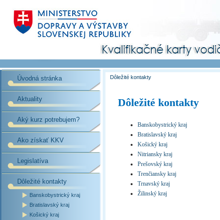
Dôležité kontakty
Úvodná stránka
Aktuality
Dôležité kontakty
Aký kurz potrebujem?
Banskobystrický kraj
Bratislavský kraj
Ako získať KKV
Košický kraj
Nitriansky kraj
Legislatíva
Prešovský kraj
Trenčiansky kraj
Dôležité kontakty
Trnavský kraj
Žilinský kraj
Banskobystrický kraj
Bratislavský kraj
Košický kraj