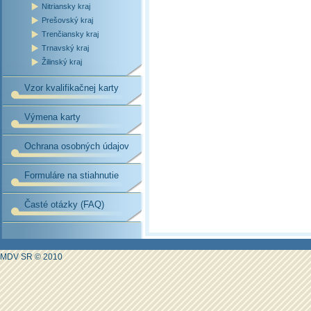
Nitriansky kraj
Prešovský kraj
Trenčiansky kraj
Trnavský kraj
Žilinský kraj
Vzor kvalifikačnej karty
Výmena karty
Ochrana osobných údajov
Formuláre na stiahnutie
Časté otázky (FAQ)
MDV SR © 2010