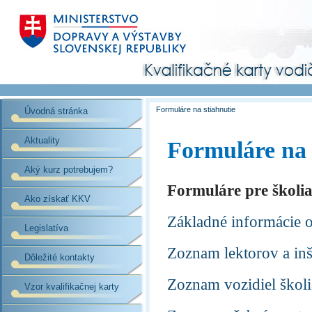
Formuláre na stiahnutie
Úvodná stránka
Aktuality
Formuláre na 
Aký kurz potrebujem?
Formuláre pre školia
Ako získať KKV
Základné informácie o
Legislatíva
Zoznam lektorov a inš
Dôležité kontakty
Zoznam vozidiel školi
Vzor kvalifikačnej karty