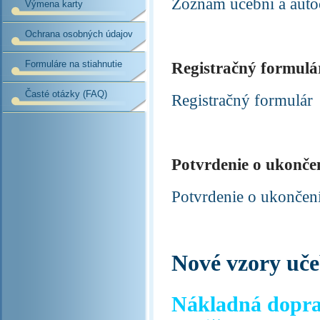
Zoznam učební a autoc
Výmena karty
Ochrana osobných údajov
Formuláre na stiahnutie
Registračný formulá
Časté otázky (FAQ)
Registračný formulár
Potvrdenie o ukončen
Potvrdenie o ukončen
Nové vzory uče
Nákladná doprav