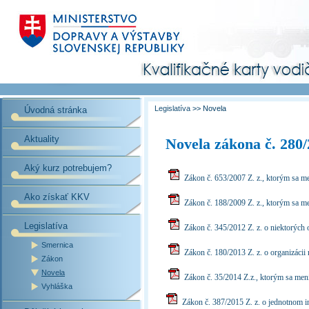
Legislatíva
>> Novela
Úvodná stránka
Aktuality
Novela zákona č. 280/
Aký kurz potrebujem?
Zákon č. 653/2007 Z. z., ktorým sa me
Ako získať KKV
Zákon č. 188/2009 Z. z., ktorým sa me
Legislatíva
Zákon č. 345/2012 Z. z. o niektorých 
Smernica
Zákon č. 180/2013 Z. z. o organizácii
Zákon
Novela
Zákon č. 35/2014 Z.z., ktorým sa men
Vyhláška
Zákon č. 387/2015 Z. z. o jednotnom 