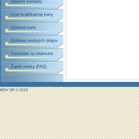
Dôležité kontakty
Vzor kvalifikačnej karty
Výmena karty
Ochrana osobných údajov
Formuláre na stiahnutie
Časté otázky (FAQ)
MDV SR © 2010