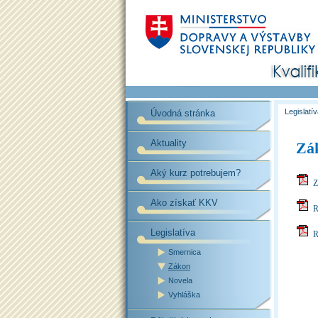
Legislatí
Úvodná stránka
Aktuality
Zák
Aký kurz potrebujem?
Zá
Ako získať KKV
R
Legislatíva
R
Smernica
Zákon
Novela
Vyhláška