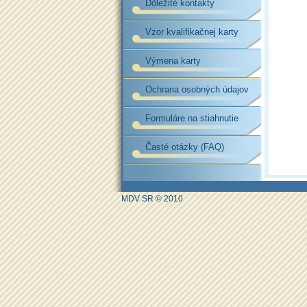
Dôležité kontakty
Vzor kvalifikačnej karty
Výmena karty
Ochrana osobných údajov
Formuláre na stiahnutie
Časté otázky (FAQ)
MDV SR © 2010