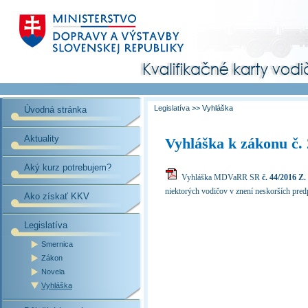
Legislatíva
>> Vyhláška
Úvodná stránka
Aktuality
Vyhláška k zákonu č. 
Aký kurz potrebujem?
Vyhláška MDVaRR SR
č. 44/2016 Z. 
niektorých vodičov v znení neskorších pred
Ako získať KKV
Legislatíva
Smernica
Zákon
Novela
Vyhláška