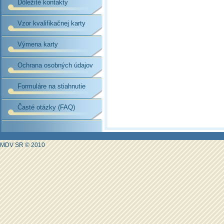
Dôležité kontakty
Vzor kvalifikačnej karty
Výmena karty
Ochrana osobných údajov
Formuláre na stiahnutie
Časté otázky (FAQ)
MDV SR © 2010